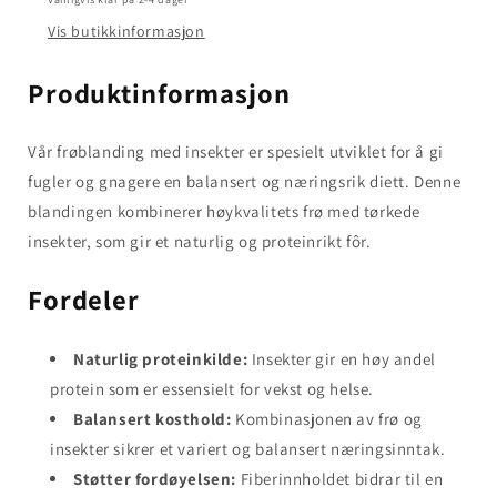
og
og
gnagere.
gnagere.
Vis butikkinformasjon
Produktinformasjon
Vår frøblanding med insekter er spesielt utviklet for å gi
fugler og gnagere en balansert og næringsrik diett. Denne
blandingen kombinerer høykvalitets frø med tørkede
insekter, som gir et naturlig og proteinrikt fôr.
Fordeler
Naturlig proteinkilde:
Insekter gir en høy andel
protein som er essensielt for vekst og helse.
Balansert kosthold:
Kombinasjonen av frø og
insekter sikrer et variert og balansert næringsinntak.
Støtter fordøyelsen:
Fiberinnholdet bidrar til en