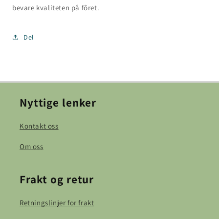
bevare kvaliteten på fôret.
Del
Nyttige lenker
Kontakt oss
Om oss
Frakt og retur
Retningslinjer for frakt