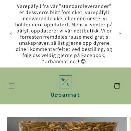
Gå videre
Varepåfyll fra vår "standardleverandør"
til
er dessverre blitt forsinket, varepåfyll
innholdet
inneværende uke, eller den neste, vi
holder dere oppdatert. Mens vi venter på
påfyll oppdaterer vi vår nettbutikk. Vi er
forresten fremdeles rause med gratis
smaksprøver, så list gjerne opp dyrene
dine i kommentarfeltet ved bestilling, og
følg oss veldig gjerne på Facebook,
"Urbanmat.no"! 😊
Handlekurv
opp til
roduktinformasjon